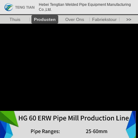
Hebei Tengtian Welded Pipe Equipment Manufacturing
Co.,Ltd.
Thuis
Producten
Over Ons
Fabriekstour
>>