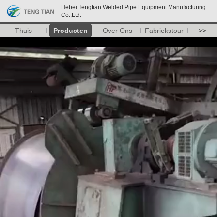
Hebei Tengtian Welded Pipe Equipment Manufacturing
Co.,Ltd.
Thuis
Producten
Over Ons
Fabriekstour
>>