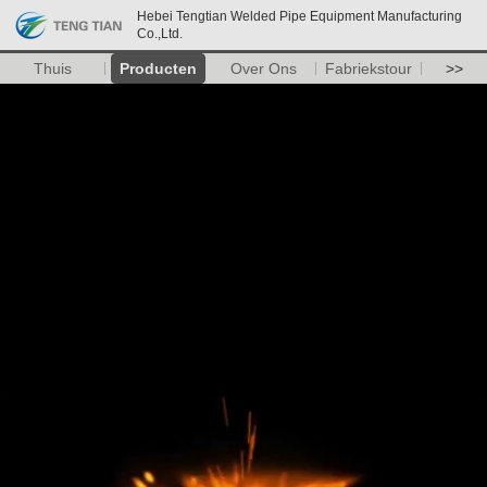
Hebei Tengtian Welded Pipe Equipment Manufacturing
Co.,Ltd.
Thuis
Producten
Over Ons
Fabriekstour
>>