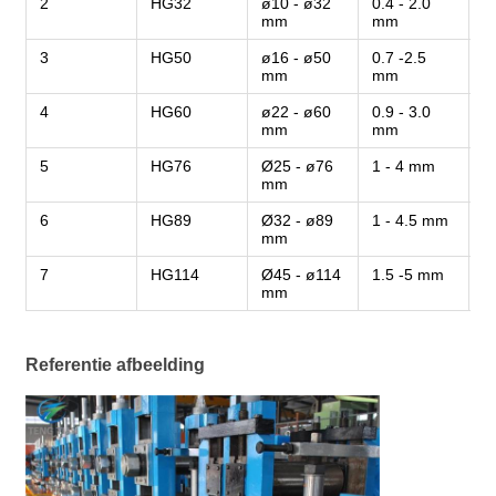
2
HG32
ø10 - ø32
0.4 - 2.0
3
mm
mm
3
HG50
ø16 - ø50
0.7 -2.5
3
mm
mm
4
HG60
ø22 - ø60
0.9 - 3.0
3
mm
mm
5
HG76
Ø25 - ø76
1 - 4 mm
3
mm
6
HG89
Ø32 - ø89
1 - 4.5 mm
3
mm
7
HG114
Ø45 - ø114
1.5 -5 mm
3
mm
Referentie afbeelding