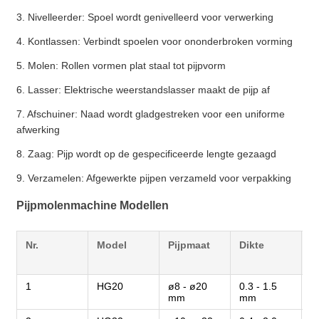
3. Nivelleerder: Spoel wordt genivelleerd voor verwerking
4. Kontlassen: Verbindt spoelen voor ononderbroken vorming
5. Molen: Rollen vormen plat staal tot pijpvorm
6. Lasser: Elektrische weerstandslasser maakt de pijp af
7. Afschuiner: Naad wordt gladgestreken voor een uniforme
afwerking
8. Zaag: Pijp wordt op de gespecificeerde lengte gezaagd
9. Verzamelen: Afgewerkte pijpen verzameld voor verpakking
Pijpmolenmachine Modellen
Nr.
Model
Pijpmaat
Dikte
S
(
1
HG20
ø8 - ø20
0.3 - 1.5
3
mm
mm