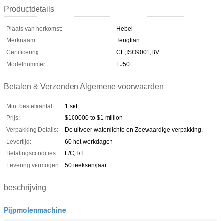
Productdetails
Plaats van herkomst:
Hebei
Merknaam:
Tengtian
Certificering:
CE,ISO9001,BV
Modelnummer:
LJ50
Betalen & Verzenden Algemene voorwaarden
Min. bestelaantal:
1 set
Prijs:
$100000 to $1 million
Verpakking Details:
De uitvoer waterdichte en Zeewaardige verpakking.
Levertijd:
60 het werkdagen
Betalingscondities:
L/C,T/T
Levering vermogen:
50 reeksen/jaar
beschrijving
Pijpmolenmachine