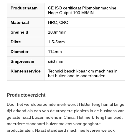
Productnaam
CE ISO certificaat Pijpmolenmachine
Hoge Output 100 M/MIN
Materiaal
HRC, CRC
Snelheid
100m/min
Dikte
1.5-5mm
Diameter
114mm
Snijprecisie
≤±3 mm
Klantenservice
Technici beschikbaar om machines in
het buitenland te onderhouden
Productoverzicht
Door het wereldberoemde merk wordt HeBei TengTian al lange
tijd erkend als een van de vroegere pioniers in de business van
gelaste naad buizenmolens in China. Het merk TengTian biedt
meerdere standaard buizenmolens voor gangbare
productmaten. Naast standaard machines leveren we ook