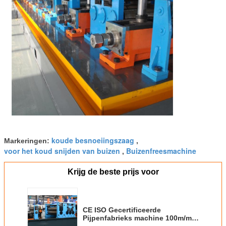
koude besnoeiingszaag
Markeringen:
,
voor het koud snijden van buizen
Buizenfreesmachine
,
Krijg de beste prijs voor
CE ISO Gecertificeerde
Pijpenfabrieks machine 100m/min
114mm Diameter