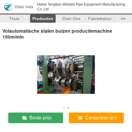
Hebei Tengtian Welded Pipe Equipment Manufacturing
Co.,Ltd.
Thuis
Producten
Over Ons
Fabriekstour
>>
Volautomatische stalen buizen productiemachine
150m/min
Beste prijs
Contacteer ons