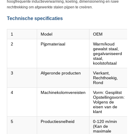
hoogfrequente inductieverwarming, koeling, dimensionering en ruwe
rechttrekking om afgewerkte stalen pijpen te creëren.
Technische specificaties
1
Model
OEM
2
Pijpmateriaal
Warm/koud
gewalst staal,
gegalvaniseerd
staal,
koolstofstaal
3
Afgeronde producten
Vierkant,
Rechthoekig,
Rond
4
Machinekolomvereisten
Vorm: Gesplitst
Opstellingsvorm:
Volgens de
eisen van de
klant
5
Productiesnelheid
0-120 m/min
(Kan de
maximale