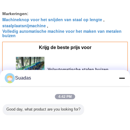
Markeringen:
Machineknop voor het snijden van staal op lengte
,
staalplaatsnijmachine
,
Volledig automatische machine voor het maken van metalen
buizen
Krijg de beste prijs voor
Volautomatische stalen buizen
productiemachine 150m/min
Suadas
Doorgaan
4:42 PM
Machine voor de vervaardiging van stalen buizen
Meer
Good day, what product are you looking for?