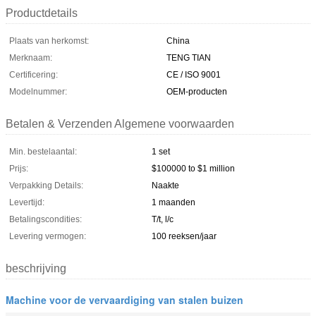
Productdetails
Plaats van herkomst:
China
Merknaam:
TENG TIAN
Certificering:
CE / ISO 9001
Modelnummer:
OEM-producten
Betalen & Verzenden Algemene voorwaarden
Min. bestelaantal:
1 set
Prijs:
$100000 to $1 million
Verpakking Details:
Naakte
Levertijd:
1 maanden
Betalingscondities:
T/t, l/c
Levering vermogen:
100 reeksen/jaar
beschrijving
Machine voor de vervaardiging van stalen buizen