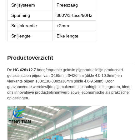
Snijsysteem
Freeszaag
Spanning
380V/3-fase/50Hz
Snijtolerantie
±2mm
Snijlengte
Elke lengte
Productoverzicht
De
HG 426x12.7
hoogfrequente gelaste pijpproductielijn produceert
gelaste stalen pijpen van Φ165mm-Φ426mm (dikte 4.0-10.0mm) en
vierkante pijpen 130x130-330x330mm (dikte 4.0-9.5mm). Door
geavanceerde wereldwijde pijpmakende technologie te integreren, biedt
ons innovatieve productielijnontwerp zowel economische als praktische
oplossingen.