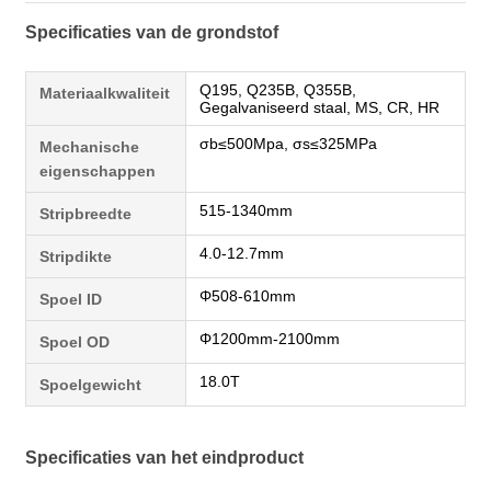
Specificaties van de grondstof
Q195, Q235B, Q355B,
Materiaalkwaliteit
Gegalvaniseerd staal, MS, CR, HR
σb≤500Mpa, σs≤325MPa
Mechanische
eigenschappen
515-1340mm
Stripbreedte
4.0-12.7mm
Stripdikte
Φ508-610mm
Spoel ID
Φ1200mm-2100mm
Spoel OD
18.0T
Spoelgewicht
Specificaties van het eindproduct