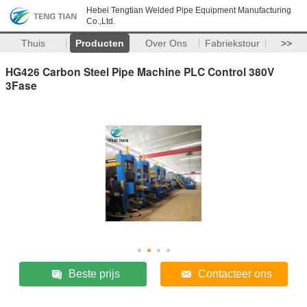
Hebei Tengtian Welded Pipe Equipment Manufacturing
Co.,Ltd.
Thuis
Producten
Over Ons
Fabriekstour
>>
HG426 Carbon Steel Pipe Machine PLC Control 380V
3Fase
Beste prijs
Contacteer ons