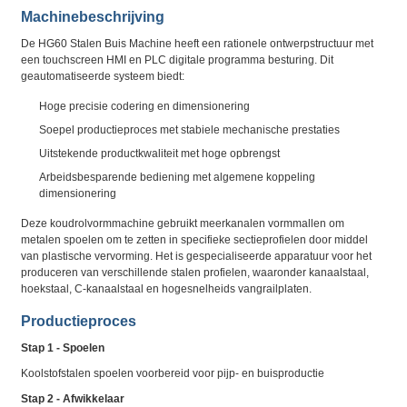
Machinebeschrijving
De HG60 Stalen Buis Machine heeft een rationele ontwerpstructuur met
een touchscreen HMI en PLC digitale programma besturing. Dit
geautomatiseerde systeem biedt:
Hoge precisie codering en dimensionering
Soepel productieproces met stabiele mechanische prestaties
Uitstekende productkwaliteit met hoge opbrengst
Arbeidsbesparende bediening met algemene koppeling
dimensionering
Deze koudrolvormmachine gebruikt meerkanalen vormmallen om
metalen spoelen om te zetten in specifieke sectieprofielen door middel
van plastische vervorming. Het is gespecialiseerde apparatuur voor het
produceren van verschillende stalen profielen, waaronder kanaalstaal,
hoekstaal, C-kanaalstaal en hogesnelheids vangrailplaten.
Productieproces
Stap 1 - Spoelen
Koolstofstalen spoelen voorbereid voor pijp- en buisproductie
Stap 2 - Afwikkelaar