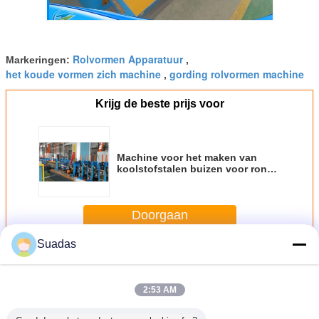
Rolvormen Apparatuur
Markeringen:
,
het koude vormen zich machine
gording rolvormen machine
,
Krijg de beste prijs voor
Machine voor het maken van
koolstofstalen buizen voor ronde
pijp 100 m/min
Doorgaan
Suadas
Machine voor het maken van stalen buizen
Meer
2:53 AM