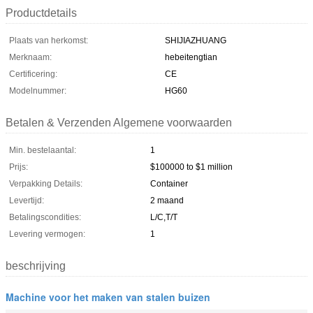
Productdetails
Plaats van herkomst:
SHIJIAZHUANG
Merknaam:
hebeitengtian
Certificering:
CE
Modelnummer:
HG60
Betalen & Verzenden Algemene voorwaarden
Min. bestelaantal:
1
Prijs:
$100000 to $1 million
Verpakking Details:
Container
Levertijd:
2 maand
Betalingscondities:
L/C,T/T
Levering vermogen:
1
beschrijving
Machine voor het maken van stalen buizen