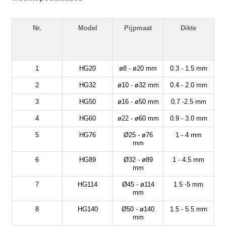
Nr.
Model
Pijpmaat
Dikte
1
HG20
ø8 - ø20 mm
0.3 - 1.5 mm
2
HG32
ø10 - ø32 mm
0.4 - 2.0 mm
3
HG50
ø16 - ø50 mm
0.7 -2.5 mm
4
HG60
ø22 - ø60 mm
0.9 - 3.0 mm
5
HG76
Ø25 - ø76
1 - 4 mm
mm
6
HG89
Ø32 - ø89
1 - 4.5 mm
mm
7
HG114
Ø45 - ø114
1.5 -5 mm
mm
8
HG140
Ø50 - ø140
1.5 - 5.5 mm
mm