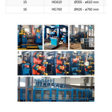
15
HG610
Ø355 - ø610 mm
5
16
HG760
Ø426 - ø760 mm
5