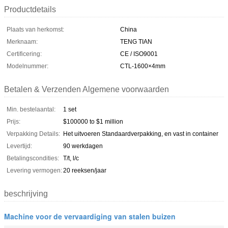
Productdetails
Plaats van herkomst:
China
Merknaam:
TENG TIAN
Certificering:
CE / ISO9001
Modelnummer:
CTL-1600×4mm
Betalen & Verzenden Algemene voorwaarden
Min. bestelaantal:
1 set
Prijs:
$100000 to $1 million
Verpakking Details:
Het uitvoeren Standaardverpakking, en vast in container
Levertijd:
90 werkdagen
Betalingscondities:
T/t, l/c
Levering vermogen:
20 reeksen/jaar
beschrijving
Machine voor de vervaardiging van stalen buizen