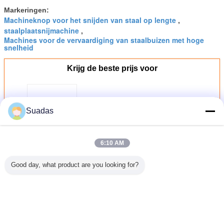
Markeringen:
Machineknop voor het snijden van staal op lengte
,
staalplaatsnijmachine
,
Machines voor de vervaardiging van staalbuizen met hoge
snelheid
Krijg de beste prijs voor
Machine voor het vervaardigen
Suadas
van staalbuizen met hoge
snelheid Dikte 0,6-4,0 mm
6:10 AM
Doorgaan
Good day, what product are you looking for?
Machine voor de vervaardiging van stalen buizen
Meer